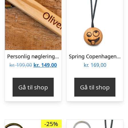
Personlig nøglering i træ med valgfri tekst Oliven
Spring Copenhagen Emotions® Silly Nøglering
Den
Den
kr.
199,00
kr.
149,00
kr.
169,00
oprindelige
aktuelle
pris
pris
Gå til shop
Gå til shop
var:
er:
kr. 199,00.
kr. 149,00.
-25%