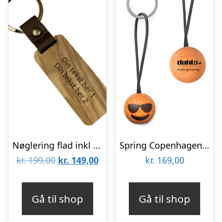
Nøglering flad inkl gravering Oliven
Spring Copenhagen Emotions® Cool Nøglering Firmagaver med logo
Den
Den
kr.
199,00
kr.
149,00
kr.
169,00
oprindelige
aktuelle
pris
pris
Gå til shop
Gå til shop
var:
er: