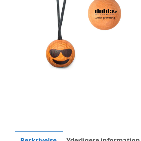
Beskrivelse
Yderligere information