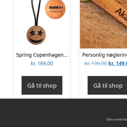
Spring Copenhagen Emotions® Star Eyes Nøglering firmagaver med logo
Den
kr.
169,00
kr.
199,00
kr.
149,
oprinde
pris
Gå til shop
Gå til shop
var:
kr. 199,
Dette websted